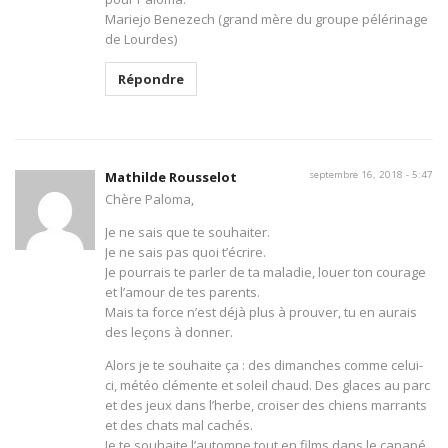
Mariejo Benezech (grand mère du groupe pélérinage
de Lourdes)
Répondre
Mathilde Rousselot
septembre 16, 2018 - 5:47
Chère Paloma,
Je ne sais que te souhaiter.
Je ne sais pas quoi t’écrire.
Je pourrais te parler de ta maladie, louer ton courage
et l’amour de tes parents.
Mais ta force n’est déjà plus à prouver, tu en aurais
des leçons à donner.
Alors je te souhaite ça : des dimanches comme celui-
ci, météo clémente et soleil chaud. Des glaces au parc
et des jeux dans l’herbe, croiser des chiens marrants
et des chats mal cachés.
Je te souhaite l’automne tout en films dans le canapé,