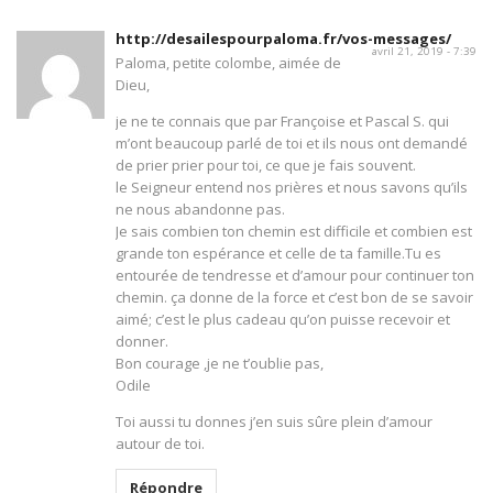
http://desailespourpaloma.fr/vos-messages/
avril 21, 2019 - 7:39
Paloma, petite colombe, aimée de
Dieu,
je ne te connais que par Françoise et Pascal S. qui
m’ont beaucoup parlé de toi et ils nous ont demandé
de prier prier pour toi, ce que je fais souvent.
le Seigneur entend nos prières et nous savons qu’ils
ne nous abandonne pas.
Je sais combien ton chemin est difficile et combien est
grande ton espérance et celle de ta famille.Tu es
entourée de tendresse et d’amour pour continuer ton
chemin. ça donne de la force et c’est bon de se savoir
aimé; c’est le plus cadeau qu’on puisse recevoir et
donner.
Bon courage ,je ne t’oublie pas,
Odile
Toi aussi tu donnes j’en suis sûre plein d’amour
autour de toi.
Répondre