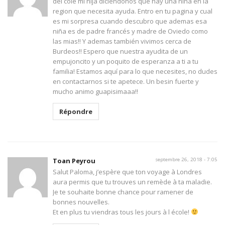
del cole mi hija diciéndonos que hay una niña en la
region que necesita ayuda. Entro en tu pagina y cual
es mi sorpresa cuando descubro que ademas esa
niña es de padre francés y madre de Oviedo como
las mias!! Y ademas también vivimos cerca de
Burdeos!! Espero que nuestra ayudita de un
empujoncito y un poquito de esperanza a ti a tu
familia! Estamos aquí para lo que necesites, no dudes
en contactarnos si te apetece. Un besin fuerte y
mucho animo guapisimaaa!!
Répondre
Toan Peyrou
septembre 26, 2018 - 7:05
Salut Paloma, j’espère que ton voyage à Londres
aura permis que tu trouves un remède à ta maladie.
Je te souhaite bonne chance pour ramener de
bonnes nouvelles.
Et en plus tu viendras tous les jours à l école!