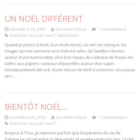
UN NOËL DIFFÉRENT
décembre 18, 2019
De Henri Farkoa
1 commentaire
Posted in
Quoi de neuf ?
,
Réflexions
Quand je pense à Noël, à un Noël réussi, où rien ne manque, les
images qui me viennent sont d’abord celles de familles réunies,
autour d’une bonne table, d’un bon repas, de cadeaux de toutes les
tailles aux papiers cadeaux dépareillés autour d’un sapin
minutieusement décoré, d’une messe de Noël à entonner ces joyeux
airs…
BIENTÔT NOËL…
novembre 26, 2019
De Henri Farkoa
1 commentaire
Posted in
Quoi de neuf ?
Bonjour à Tous, Je repense parfois que l’espérance de vie de
Paloma se situait entre quatre-vingts et quatre-vingt-cinq ans. Qu’en