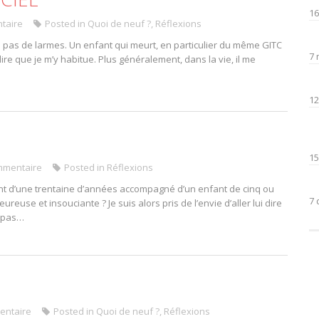
16
taire
Posted in
Quoi de neuf ?
,
Réflexions
e pas de larmes. Un enfant qui meurt, en particulier du même GITC
7 
re que je m’y habitue. Plus généralement, dans la vie, il me
12
15
mmentaire
Posted in
Réflexions
rent d’une trentaine d’années accompagné d’un enfant de cinq ou
7 
euse et insouciante ? Je suis alors pris de l’envie d’aller lui dire
t pas…
entaire
Posted in
Quoi de neuf ?
,
Réflexions