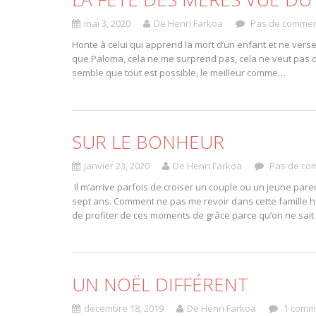
mai 3, 2020
De Henri Farkoa
Pas de commen
Honte à celui qui apprend la mort d’un enfant et ne vers
que Paloma, cela ne me surprend pas, cela ne veut pas di
semble que tout est possible, le meilleur comme…
SUR LE BONHEUR
janvier 23, 2020
De Henri Farkoa
Pas de co
Il m’arrive parfois de croiser un couple ou un jeune pa
sept ans. Comment ne pas me revoir dans cette famille heur
de profiter de ces moments de grâce parce qu’on ne sai
UN NOËL DIFFÉRENT
décembre 18, 2019
De Henri Farkoa
1 comm