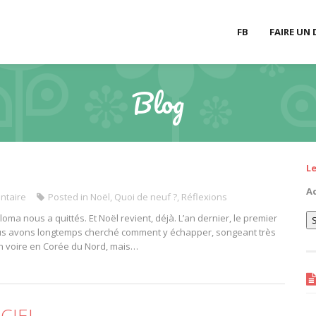
FB
FAIRE UN
Blog
L
Ad
ntaire
Posted in
Noël
,
Quoi de neuf ?
,
Réflexions
a nous a quittés. Et Noël revient, déjà. L’an dernier, le premier
nous avons longtemps cherché comment y échapper, songeant très
n voire en Corée du Nord, mais…
CIEL